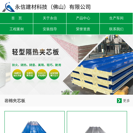
首 页
关于永信
产品中心
生产车间
信息搜索
工程案例
安装指导
荣誉资质
联系我们
搜索
岩棉夹芯板
更多