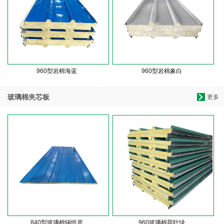
960型岩棉海蓝
960型岩棉象白
玻璃棉夹芯板
更多
840型玻璃棉锡纸底
960玻璃棉荷叶绿