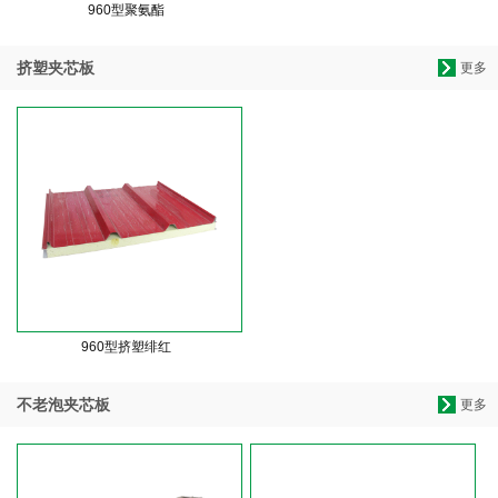
960型聚氨酯
挤塑夹芯板
更多
960型挤塑绯红
不老泡夹芯板
更多