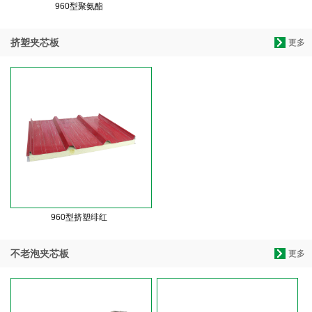
960型聚氨酯
挤塑夹芯板
更多
960型挤塑绯红
不老泡夹芯板
更多