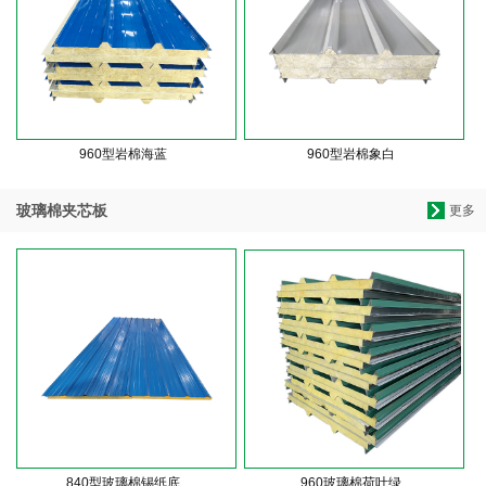
960型岩棉海蓝
960型岩棉象白
玻璃棉夹芯板
更多
840型玻璃棉锡纸底
960玻璃棉荷叶绿