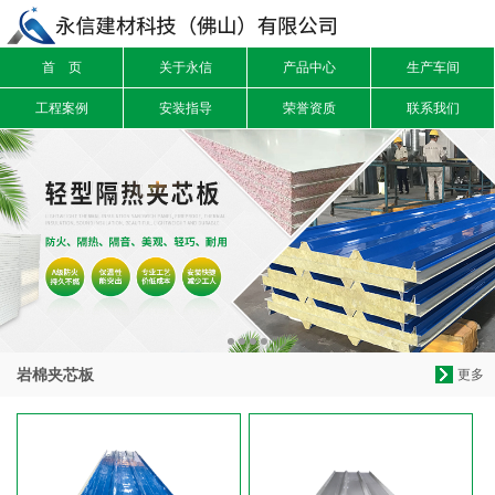
首 页
关于永信
产品中心
生产车间
信息搜索
工程案例
安装指导
荣誉资质
联系我们
搜索
岩棉夹芯板
更多