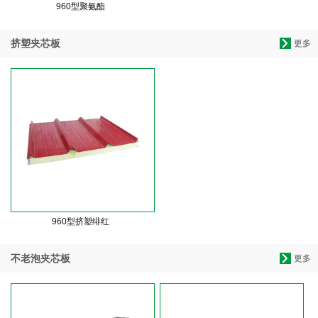
960型聚氨酯
挤塑夹芯板
更多
960型挤塑绯红
不老泡夹芯板
更多