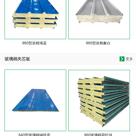
960型岩棉海蓝
960型岩棉象白
玻璃棉夹芯板
更多
840型玻璃棉锡纸底
960玻璃棉荷叶绿