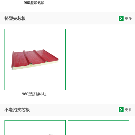
960型聚氨酯
挤塑夹芯板
更多
960型挤塑绯红
不老泡夹芯板
更多