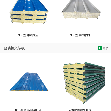
960型岩棉海蓝
960型岩棉象白
玻璃棉夹芯板
更多
840型玻璃棉锡纸底
960玻璃棉荷叶绿