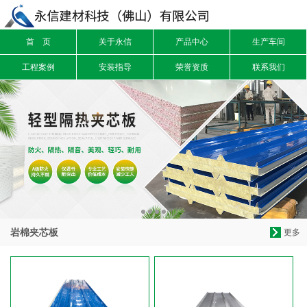
首 页
关于永信
产品中心
生产车间
信息搜索
工程案例
安装指导
荣誉资质
联系我们
搜索
岩棉夹芯板
更多