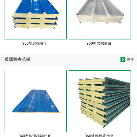
960型岩棉海蓝
960型岩棉象白
玻璃棉夹芯板
更多
840型玻璃棉锡纸底
960玻璃棉荷叶绿