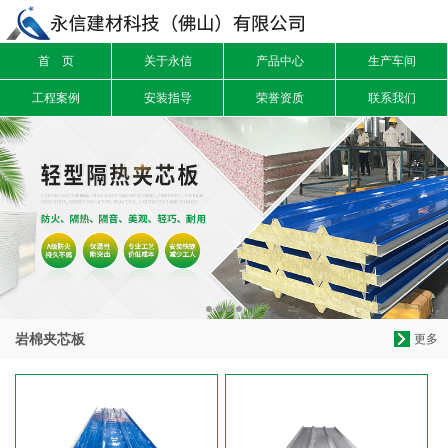
首 页
关于永信
产品中心
生产车间
信息搜索
工程案例
安装指导
荣誉资质
联系我们
搜索
岩棉夹芯板
更多