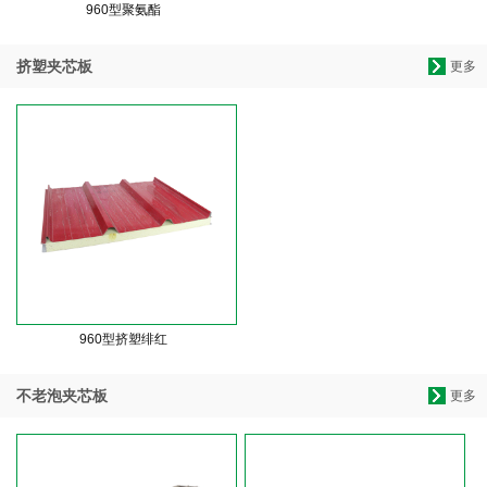
960型聚氨酯
挤塑夹芯板
更多
960型挤塑绯红
不老泡夹芯板
更多