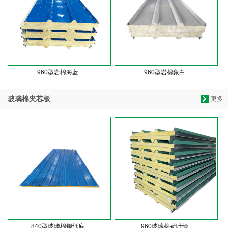
960型岩棉海蓝
960型岩棉象白
玻璃棉夹芯板
更多
840型玻璃棉锡纸底
960玻璃棉荷叶绿