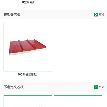
960型聚氨酯
挤塑夹芯板
更多
960型挤塑绯红
不老泡夹芯板
更多