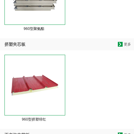
960型聚氨酯
挤塑夹芯板
更多
960型挤塑绯红