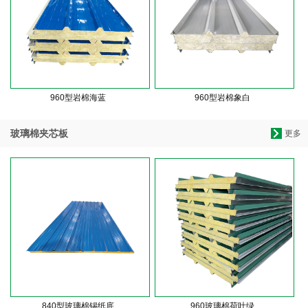
960型岩棉海蓝
960型岩棉象白
玻璃棉夹芯板
更多
840型玻璃棉锡纸底
960玻璃棉荷叶绿