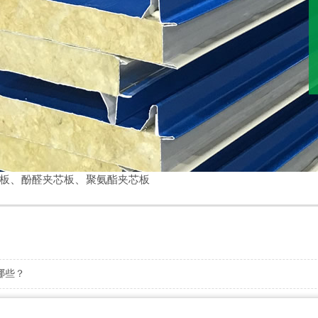
、
、
板
酚醛夹芯板
聚氨酯夹芯板
哪些？