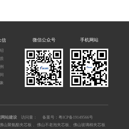
微信公众号
手机网站
永信
绍
质
例
间
象
莞网站建设
访问量：
备案号：
粤ICP备19149566号
佛山聚氨酯夹芯板 、佛山不老泡夹芯板、佛山玻璃棉夹芯板