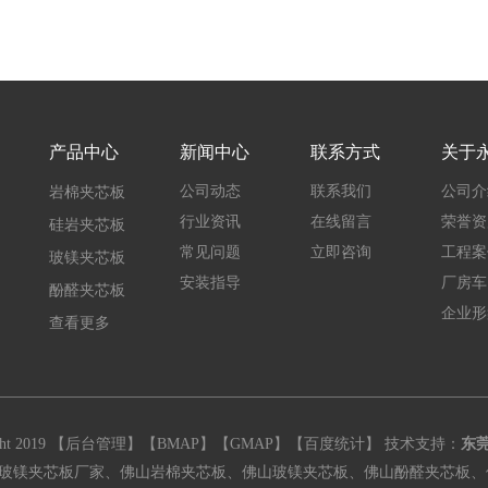
产品中心
新闻中心
联系方式
关于
公司动态
联系我们
公司介
岩棉夹芯板
行业资讯
在线留言
荣誉资
硅岩夹芯板
常见问题
立即咨询
工程案
玻镁夹芯板
安装指导
厂房车
酚醛夹芯板
企业形
查看更多
2019 【
后台管理
】【
BMAP
】【
GMAP
】【
百度统计
】 技术支持：
东
玻镁夹芯板厂家、佛山岩棉夹芯板、佛山玻镁夹芯板、佛山酚醛夹芯板、