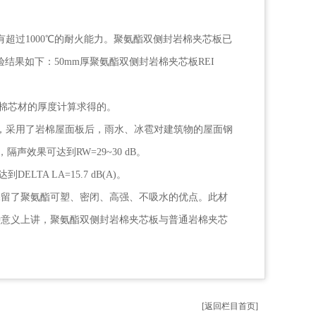
超过1000℃的耐火能力。聚氨酯双侧封岩棉夹芯板已
要求。试验结果如下：50mm厚聚氨酯双侧封岩棉夹芯板REI
的岩棉芯材的厚度计算求得的。
，采用了岩棉屋面板后，雨水、冰雹对建筑物的屋面钢
隔声效果可达到RW=29~30 dB。
A LA=15.7 dB(A)。
保留了聚氨酯可塑、密闭、高强、不吸水的优点。此材
种意义上讲，聚氨酯双侧封岩棉夹芯板与普通岩棉夹芯
[返回栏目首页]