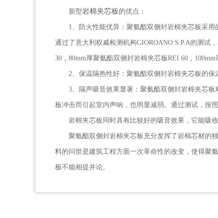
岩棉夹芯板
新型
的优点：
1、防火性能优异：聚氨酯双侧封岩棉夹芯板采用
通过了意大利权威检测机构GIOROANO S.P.A的测试，岩
30，80mm厚聚氨酯双侧封岩棉夹芯板REI 60，100m
2、保温隔热性好：聚氨酯双侧封岩棉夹芯板的保温隔
3、隔声吸音效果显著：聚氨酯双侧封岩棉夹芯板
板冲击而引起室内声响，也明显减弱。通过测试，按照ISO 71
岩棉夹芯板同时具有比较好的吸音效果，它能吸收较广频率
聚氨酯双侧封岩棉夹芯板充分发挥了岩棉芯材的
料的问世是建筑工程方面一次革命性的改变，使得聚
板不能相提并论。