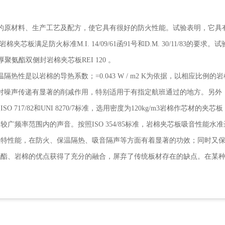
的原材料、生产工艺及配方，使它具有很好的防火性能。试验表明，它具有
棉夹芯板满足防火标准M.I. 14/09/61函91号和D.M. 30/11/83的
m厚聚氨酯双侧封岩棉夹芯板REI 120 。
热性是以岩棉的导热系数；=0.043 W / m2 K为依据，以相应比例
对噪声传递有显著的削减作用，特别适用于有指定航班通过的地方。另外
7/82和UNI 8270/7标准，选用密度为120kg/m3岩棉作芯材的夹芯板，
范围内的声音。按照ISO 354/85标准，岩棉夹芯板吸音性能水准达到DELT
独特性能，在防火、保温隔热、吸音隔声等方面有着显著的功效；同时又
氨酯、岩棉的优点获得了充分的融合，屏弃了传统板材存在的缺点。在某