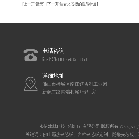
[上一页:暂无]
[下一页:硅岩夹芯板的性能特点]
电话咨询
陆小姐/181-6986-1851
详细地址
佛山市禅城区南庄镇吉利工业园
新源二路南端村尾1号厂房
永信建材科技（佛山）有限公司 版权所有 © Copyright 
关键词：佛山隔热夹芯板、岩棉夹芯板定制、酚醛夹芯板、