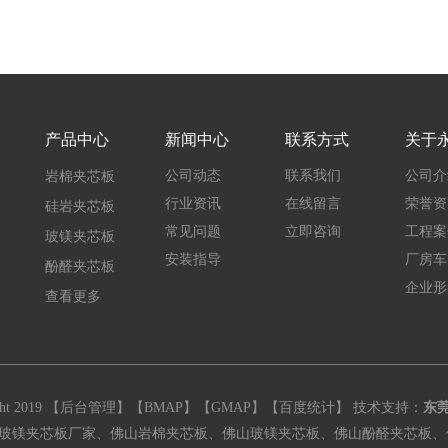
产品中心
新闻中心
联系方式
关于
公司动态
联系我们
公司介
岩棉夹芯板
行业资讯
在线留言
荣誉资
硅岩夹芯板
常见问题
立即咨询
工程案
玻镁夹芯板
安装指导
厂房车
酚醛夹芯板
企业形
查看更多
2019 【
后台管理
】【
BMAP
】【
GMAP
】【
百度统计
】 技术支持：
东
玻镁夹芯板厂家、佛山岩棉夹芯板、佛山玻镁夹芯板、佛山酚醛夹芯板、