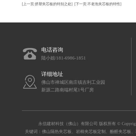
[上一页:挤塑夹芯板的特别之处]
[下一页:不老泡夹芯板的特性]
电话咨询
陆小姐/181-6986-1851
详细地址
佛山市禅城区南庄镇吉利工业园
新源二路南端村尾1号厂房
永信建材科技（佛山）有限公司 版权所有 © Copyright 
关键词：佛山隔热夹芯板、岩棉夹芯板定制、酚醛夹芯板、