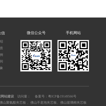
微信公众号
手机网站
永信
绍
质
例
间
象
莞网站建设
访问量：
备案号：
粤ICP备19149566号
佛山聚氨酯夹芯板 、佛山不老泡夹芯板、佛山玻璃棉夹芯板