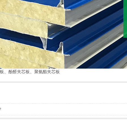
、
、
板
酚醛夹芯板
聚氨酯夹芯板
？