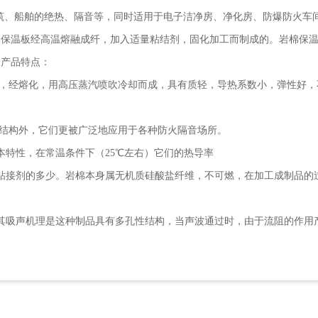
、船舶的绝热、隔音等，同时适用于电子洁净房、净化房、防爆防火车间吊顶
棉保温板经高温熔融成纤，加入适量粘结剂，固化加工而制成的。岩棉保
，产品特点：
料，经熔化，用高压蒸汽喷吹冷却而成，具有质轻，导热系数小，弹性好，
动结构外，它们更被广泛地应用于各种防火隔音场所。
本特性，在常温条件下（25℃左右）它们的热导率
粘接剂的多少。岩棉本身属无机质硅酸盐纤维，不可燃，在加工成制品的
其吸声机理是这种制品具有多孔性结构，当声波通过时，由于流阻的作用