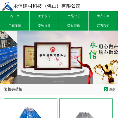
首 页
关于永信
产品中心
生产车间
信息搜索
工程案例
安装指导
荣誉资质
联系我们
搜索
岩棉夹芯板
更多