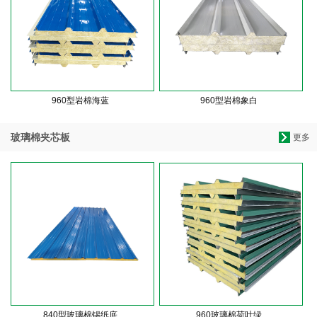
960型岩棉海蓝
960型岩棉象白
玻璃棉夹芯板
更多
840型玻璃棉锡纸底
960玻璃棉荷叶绿