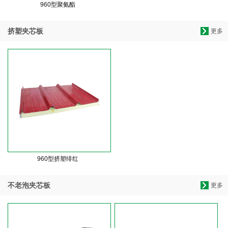
960型聚氨酯
挤塑夹芯板
更多
960型挤塑绯红
不老泡夹芯板
更多