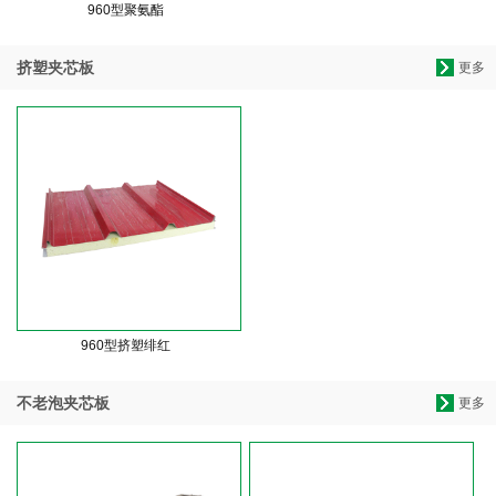
960型聚氨酯
挤塑夹芯板
更多
960型挤塑绯红
不老泡夹芯板
更多