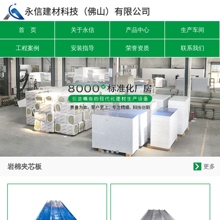
首 页
关于永信
产品中心
生产车间
信息搜索
工程案例
安装指导
荣誉资质
联系我们
搜索
岩棉夹芯板
更多