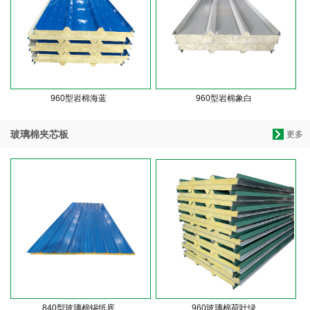
960型岩棉海蓝
960型岩棉象白
玻璃棉夹芯板
更多
840型玻璃棉锡纸底
960玻璃棉荷叶绿