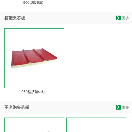
960型聚氨酯
挤塑夹芯板
更多
960型挤塑绯红
不老泡夹芯板
更多