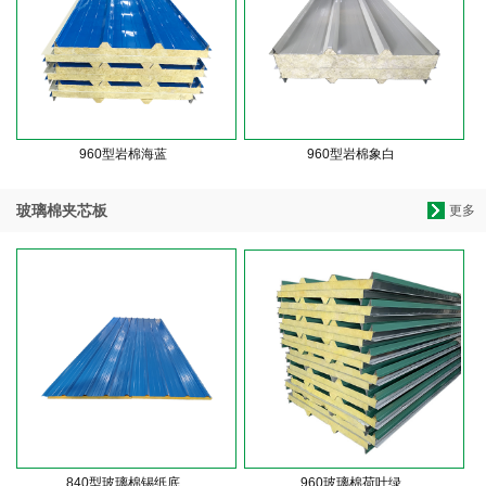
960型岩棉海蓝
960型岩棉象白
玻璃棉夹芯板
更多
840型玻璃棉锡纸底
960玻璃棉荷叶绿