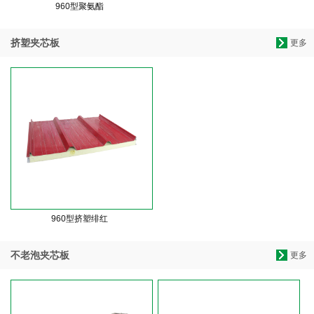
960型聚氨酯
挤塑夹芯板
更多
960型挤塑绯红
不老泡夹芯板
更多